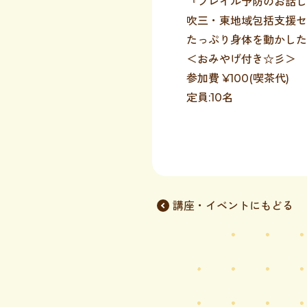
『フレイル予防のお話し
吹三・東地域包括支援セ
たっぷり身体を動かした
＜おみやげ付き☆彡＞
参加費 ¥100(喫茶代)
定員:10名
講座・イベントにもどる