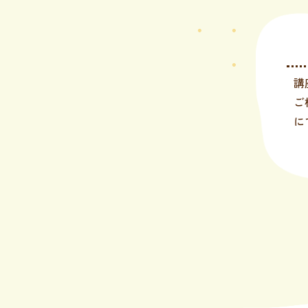
講
ご
に