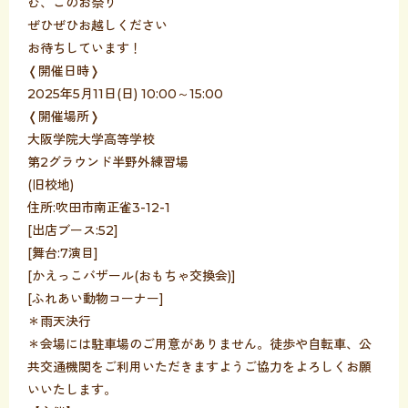
む、このお祭り
ぜひぜひお越しください
お待ちしています！
❬開催日時❭
2025年5月11日(日) 10:00～15:00
❬開催場所❭
大阪学院大学高等学校
第2グラウンド半野外練習場
(旧校地)
住所:吹田市南正雀3-12-1
[出店ブース:52]
[舞台:7演目]
[かえっこバザール(おもちゃ交換会)]
[ふれあい動物コーナー]
＊雨天決行
＊会場には駐車場のご用意がありません。徒歩や自転車、公
共交通機関をご利用いただきますようご協力をよろしくお願
いいたします。