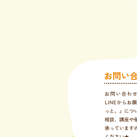
お問い
お問い合わ
LINEからお
っと。』につ
相談、講座や
承っています
ください★