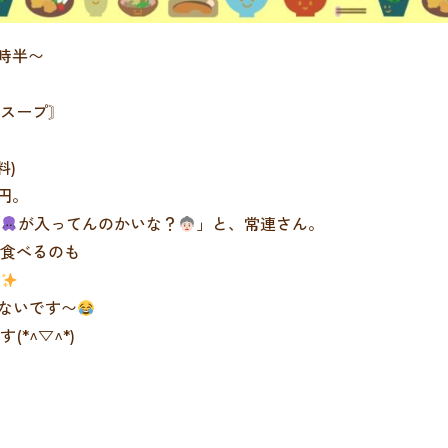
2時半〜
スープ〙
料)
円。
が入ってんのかいな？
」と、常連さん。
食べるのも
ないです〜
*^▽^*)