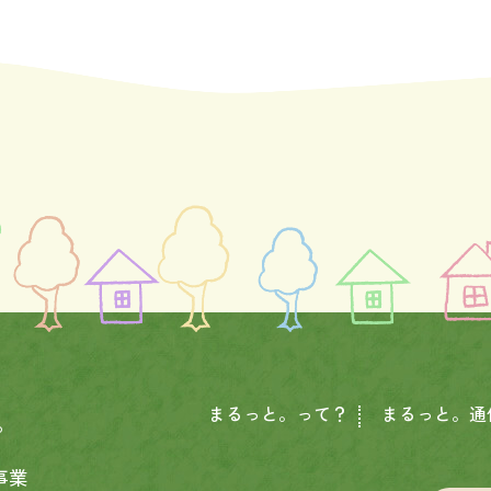
まるっと。って？
まるっと。通
。
事業