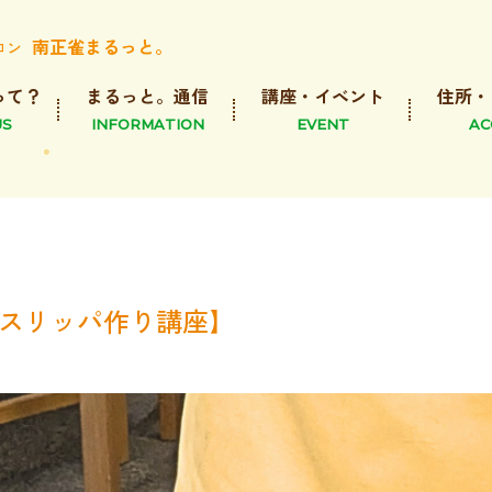
南正雀まるっと。
ロン
って？
まるっと。通信
講座・イベント
住所・
US
INFORMATION
EVENT
AC
災スリッパ作り講座】