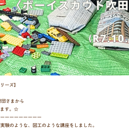
リーズ】
財団さまから
ます。☆
ーーーーーーーーー
。で実験のような、図工のような講座をしました。